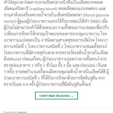
ทำได้ทุกเวลาโดยการเจาะเลือดปลายนิ้วซึ่งเป็นเลือดจากหลอด
เลือดแคปิลลารี (capillary blood) หยดเลือดลงแถบทดสอบ และ
อ่านค่าด้วยเครื่องตรวจน้ำตาลในเลือดชนิดพกพา (blood glucose
meter) ผู้ดูแลผู้ป่วยเบาหวานควรได้รับการสอนให้ทำ SMBG เมื่อ
ผู้ป่วยไม่สามารถทำได้ด้วยตนเอง รวมทั้งสอนการแปลผลเพื่อปรับ
เปลี่ยนการรักษาให้บรรลุเป้าหมายของการควบคุมเบาหวาน โรค
เบาหวานแบ่งออกเป็น 4 ชนิดตามสาเหตุของการเกิดโรค โรคเบา
หวานชนิดที่ 1 โรคเบาหวานชนิดที่ 2 โรคเบาหวานขณะตั้งครรภ์
โรคเบาหวานที่มีสาเหตุจำเพาะ ควรตรวจวัดระดับน้ำตาลในเลือด
ด้วยตนเอง บ่อยแค่ไหน ผู้ป่วยเบาหวานระหว่างการตั้งครรภ์ ควร
ตรวจก่อนอาหาร 1 หรือ 2 ชั่วโมง ทั้ง 3 มื้อ และ ก่อนนอน (วันละ
7 ครั้ง) อาจลดจำนวนครั้งลงเมื่อควบคุมระดับน้ำตาลในเลือดได้ดี ผู้
ป่วยเบาหวานชนิดที่ 1 ที่ได้รับการรักษาด้วยการฉีดอินซูลิน ควร
ตรวจวันละ 4-6 ครั้ง ผู้ป่วยเบาหวานที่ฉีดอินซูลินตั้งแต่
CONTINUE READING
→
Posted in
Article