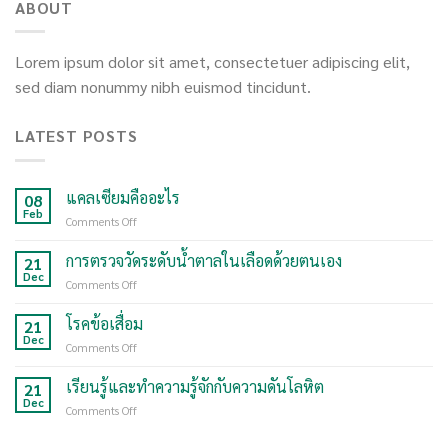
ABOUT
Lorem ipsum dolor sit amet, consectetuer adipiscing elit,
sed diam nonummy nibh euismod tincidunt.
LATEST POSTS
แคลเซียมคืออะไร
08
Feb
Comments Off
on
แคลเซียม
คือ
การตรวจวัดระดับน้ำตาลในเลือดด้วยตนเอง
21
อะไร
Dec
Comments Off
on
การ
ตรวจ
โรคข้อเสื่อม
21
วัด
Dec
Comments Off
on
ระดับ
โรค
น้ำตาล
ข้อ
เรียนรู้และทำความรู้จักกับความดันโลหิต
21
ใน
เสื่อม
Dec
เลือด
Comments Off
on
ด้วย
เรียน
ตนเอง
รู้